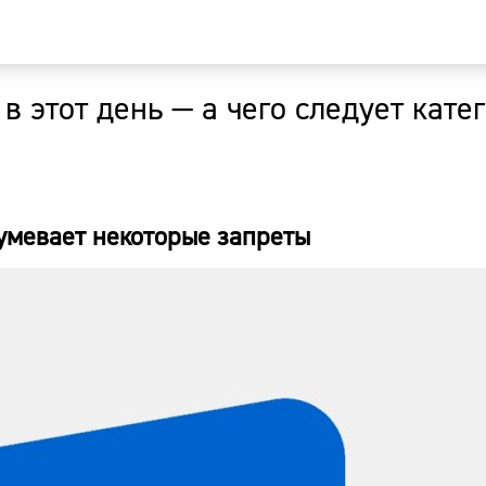
в этот день — а чего следует кате
Главная
Новости
умевает некоторые запреты
Наши гости
Фоторепор
Погода
Курсы валю