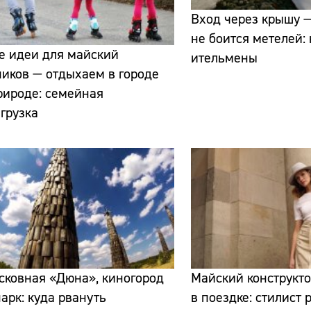
Вход через крышу —
не боится метелей:
е идеи для майский
ительмены
иков — отдыхаем в городе
рироде: семейная
Сайт:
грузка
Адрес:
Телефон:
сковная «Дюна», киногород
Майский конструкто
парк: куда рвануть
в поездке: стилист 