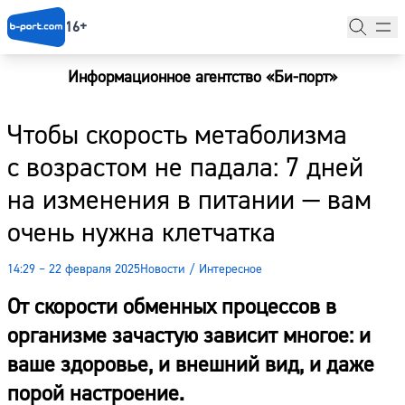
16+
Информационное агентство «Би-порт»
Главная
Чтобы скорость метаболизма
Новости
с возрастом не падала: 7 дней
Наши гости
на изменения в питании — вам
Фоторепортажи
очень нужна клетчатка
Погода
14:29 – 22 февраля 2025
Новости
/
Интересное
Курсы валют
От скорости обменных процессов в
организме зачастую зависит многое: и
ваше здоровье, и внешний вид, и даже
порой настроение.