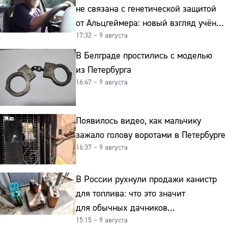
не связана с генетической защитой
от Альцгеймера: новый взгляд учёных
17:32 – 9 августа
на старение мозга
В Белграде простились с моделью
из Петербурга
16:47 – 9 августа
Появилось видео, как мальчику
зажало голову воротами в Петербурге
16:37 – 9 августа
В России рухнули продажи канистр
для топлива: что это значит
для обычных дачников
15:15 – 9 августа
и автомобилистов